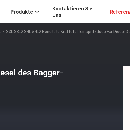
Kontaktieren Sie
Produkte
Referen
Uns
e
/
S3L S3L2 S4L S4L2 Benutzte Kraftstoffeinspritzdüse Für Diesel 
iesel des Bagger-