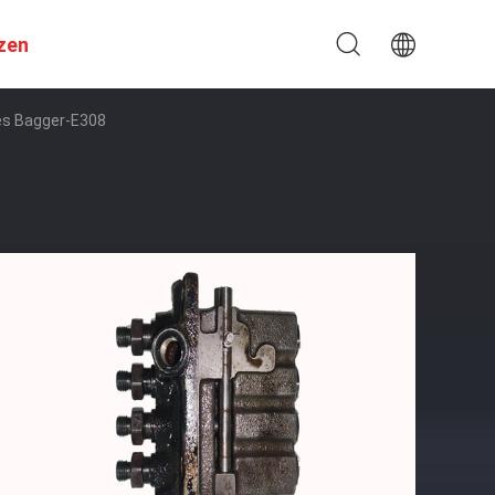
zen
Des Bagger-E308