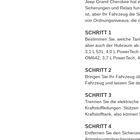
Jeep Grand Cherokee hat ein
Sicherungen und Relais funk
ist, aber Ihr Fahrzeug die 
von Ordnungsniveaus, die d
SCHRITT 1
Bestimmen Sie, welche Tank
aber auch der Hubraum ab.
3,1 L 531, 4,0 L PowerTech
OM642, 3,7 L PowerTech, 4
SCHRITT 2
Bringen Sie Ihr Fahrzeug üb
Fahrzeug und lassen Sie de
SCHRITT 3
Trennen Sie die elektrisch
Kraftstoffleitungen. Stütze
Kraftstofftank, also können 
SCHRITT 4
Entfernen Sie den Sicherun
Antriebsunterbrecherstange