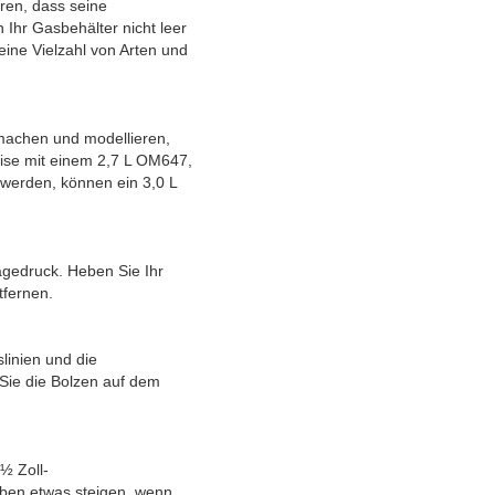
eren, dass seine
Ihr Gasbehälter nicht leer
eine Vielzahl von Arten und
machen und modellieren,
ise mit einem 2,7 L OM647,
werden, können ein 3,0 L
agedruck. Heben Sie Ihr
tfernen.
linien und die
 Sie die Bolzen auf dem
½ Zoll-
oben etwas steigen, wenn