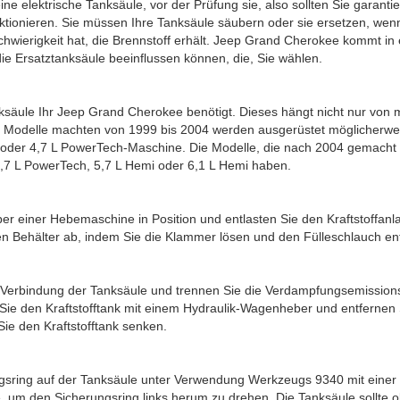
e elektrische Tanksäule, vor der Prüfung sie, also sollten Sie garanti
tionieren. Sie müssen Ihre Tanksäule säubern oder sie ersetzen, wenn 
Schwierigkeit hat, die Brennstoff erhält. Jeep Grand Cherokee kommt in 
ie Ersatztanksäule beeinflussen können, die, Sie wählen.
säule Ihr Jeep Grand Cherokee benötigt. Dieses hängt nicht nur von 
 Modelle machten von 1999 bis 2004 werden ausgerüstet möglicherwe
 oder 4,7 L PowerTech-Maschine. Die Modelle, die nach 2004 gemacht 
,7 L PowerTech, 5,7 L Hemi oder 6,1 L Hemi haben.
er einer Hebemaschine in Position und entlasten Sie den Kraftstoffanl
n Behälter ab, indem Sie die Klammer lösen und den Fülleschlauch en
e Verbindung der Tanksäule und trennen Sie die Verdampfungsemissions
n Sie den Kraftstofftank mit einem Hydraulik-Wagenheber und entfernen
Sie den Kraftstofftank senken.
gsring auf der Tanksäule unter Verwendung Werkzeugs 9340 mit einer 
, um den Sicherungsring links herum zu drehen. Die Tanksäule sollte 