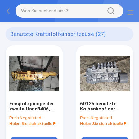
Benutzte Kraftstoffeinspritzdüse
(27)
Einspritzpumpe der
6D125 benutzte
zweite Hand3406,
Kolbenkopf der
Diesel-Tanksäule
Kraftstoffeinspritzdüse-
Preis:
Negotiated
Preis:
Negotiated
1044409 104-4409
sechs für Gewicht
Holen Sie sich aktuelle Preis
Holen Sie sich aktuelle Preis
für Bagger E245B
des Bagger-PC400-5
D6-11 28kg