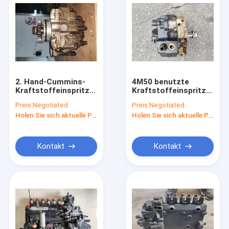
2. Hand-Cummins-
4M50 benutzte
Kraftstoffeinspritzdüse
Kraftstoffeinspritzdüse
6D107 für Bagger
für Bagger SY215 -
Preis:
Negotiated
Preis:
Negotiated
PC200-8 3955153
10 HD820V ME223576
Holen Sie sich aktuelle Preis
Holen Sie sich aktuelle Preis
4988593
Kontakt
Kontakt
Haus
Produkte
Über uns