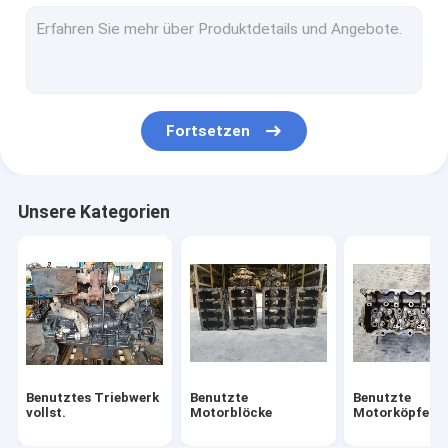
Gebrauchte Einspritzdüse
Zweite Hand Turbo
Zweite Handstarter-Motor
Fortsetzen
Zweite Handgenerator
Gebrauchte Nockenwelle
Unsere Kategorien
Altöl-Pumpen
Benutzte Pleuelstange
Dieselmotor-Versammlung
Starter-Bewegungszus
Benutztes Triebwerk
Benutzte
Benutzte
Dieselmotor-Turbolader
vollst.
Motorblöcke
Motorköpfe