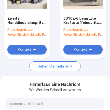
Fabrik-Ausflug
Qualitätskontrolle
Zweite
6D102-6 benutzte
Handdieseleinspritzpumpe
Kraftstoffeinspritzdüse
Treten Sie mit uns in Verbindung
6D102-7 für Bagger
für Bagger Diesel
Preis:
Negotiated
Preis:
Negotiated
PC200-7 101062-
Engine 101609-3321
Holen Sie sich aktuelle Preis
Holen Sie sich aktuelle Preis
9310 101609-3760
101061-9990
Fordern Sie ein Zitat
Kontakt
Kontakt
Benutztes Triebwerk vollst.
Sehen Sie mehr an
Benutzte Motorblöcke
Benutzte Motorköpfe
Hinterlass Eine Nachricht
Wir Werden Schnell Antworten
Zweite Handkurbelwelle
Benutzte Kraftstoffeinspritzdüse