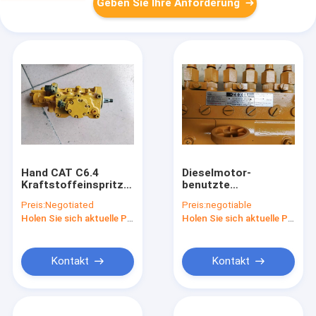
Geben Sie Ihre Anforderung
Hand CAT C6.4
Dieselmotor-
Kraftstoffeinspritzdüse-
benutzte
zweite für Bagger
Kraftstoffeinspritzdüse
Preis:
Negotiated
Preis:
negotiable
E320D 3264635 326-
S6k für Bagger E320c
Holen Sie sich aktuelle Preis
Holen Sie sich aktuelle Preis
4635
E320d
Kontakt
Kontakt