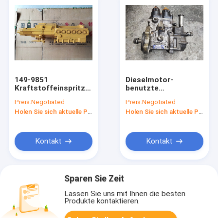
149-9851
Dieselmotor-
Kraftstoffeinspritzdüse
benutzte
CAT 3304,
Kraftstoffeinspritzdüse
Preis:
Negotiated
Preis:
Negotiated
Motorkraftstoff-
6D125 für Gewicht
Holen Sie sich aktuelle Preis
Holen Sie sich aktuelle Preis
Pumpen-2. Hand für
des Bagger-PC450-7
Bagger E330B
15kg
Kontakt
Kontakt
Sparen Sie Zeit
Lassen Sie uns mit Ihnen die besten
Produkte kontaktieren.