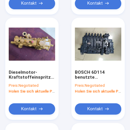
Kontakt
Kontakt
Dieselmotor-
BOSCH 6D114
Kraftstoffeinspritzdüse
benutzte
S4K benutzt für
Kraftstoffeinspritzdüse
Preis:
Negotiated
Preis:
Negotiated
Bagger E120B
39203-000771 für
Holen Sie sich aktuelle Preis
Holen Sie sich aktuelle Preis
101062-8520
Bagger PC300-7
PC360-7
Kontakt
Kontakt