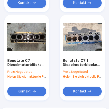
Kontakt
Kontakt
Benutzte C7
Benutzte C7.1
Dieselmotorblöcke
Dieselmotorblöcke
für Wasserkühlung
für die
Preis:
Negotiated
Preis:
Negotiated
221-4479 des
Wasserkühlung des
Holen Sie sich aktuelle Preis
Holen Sie sich aktuelle Preis
Bagger-E329D
Bagger-E320D2
Kontakt
Kontakt