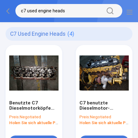
C7 Used Engine Heads
(4)
Benutzte C7
C7 benutzte
Dieselmotorköpfe
Dieselmotor-
für Bagger-Metal-
Versammlung für
Preis:
Negotiated
Preis:
Negotiated
Material E324D
Bagger E325D E329D
Holen Sie sich aktuelle Preis
Holen Sie sich aktuelle Preis
E325D E329D
444-7149