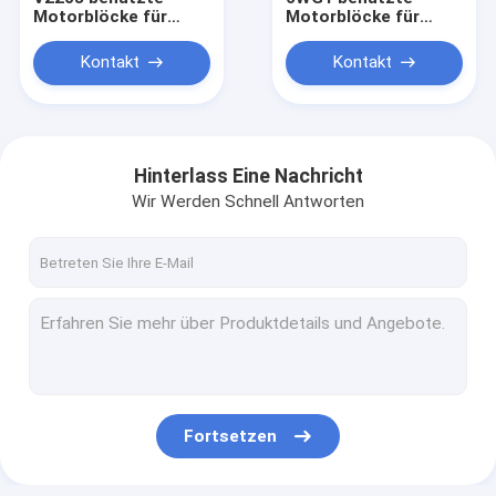
Motorblöcke für
Motorblöcke für
Bagger KX155 KX163
Bagger EX480 ZX460
1G633 - 0101D
- 3 8-98180452-1
Kontakt
Kontakt
898180-4521
Hinterlass Eine Nachricht
Wir Werden Schnell Antworten
Haus
Produkte
Fortsetzen
Über uns