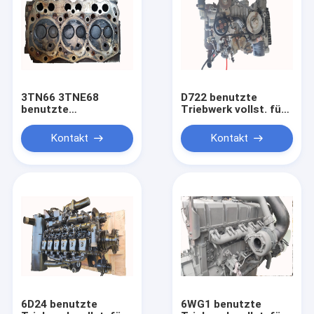
3TN66 3TNE68
D722 benutzte
benutzte
Triebwerk vollst. für
Motorköpfe für
Dieselmotor des
Bagger PC25 PC30
Bagger-E17 E20 E27Z
Kontakt
Kontakt
119265 - 11700
6D24 benutzte
6WG1 benutzte