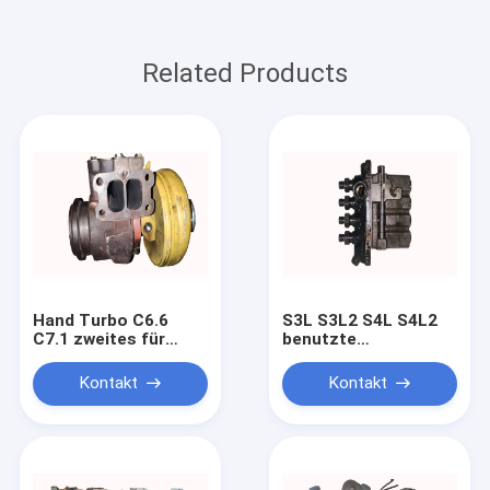
Related Products
Hand Turbo C6.6
S3L S3L2 S4L S4L2
C7.1 zweites für
benutzte
Bagger E320D2
Kraftstoffeinspritzdüse
2674A256
für Diesel des
Kontakt
Kontakt
10709880002
Bagger-E308
3159810