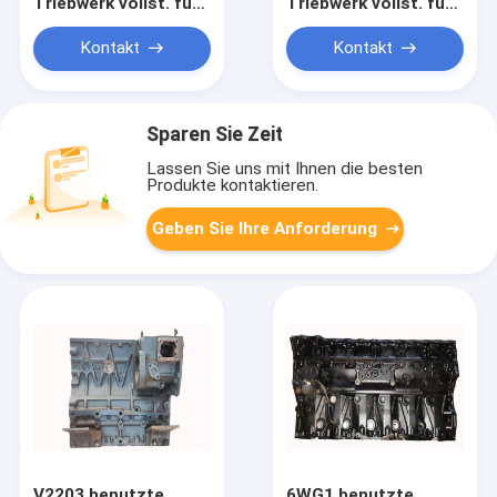
Triebwerk vollst. für
Triebwerk vollst. für
Bagger HD1430 - 3
Bagger ZX470 - 3
Dieselmotor SK480
Dieselmotor ZX650
Kontakt
Kontakt
HD2045
ZX800
Sparen Sie Zeit
Lassen Sie uns mit Ihnen die besten
Produkte kontaktieren.
Geben Sie Ihre Anforderung
V2203 benutzte
6WG1 benutzte