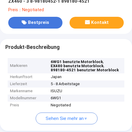
ZX460 - 3 8-98180452-1 898180-4521
Preis：Negotiated
Bestpreis
Kontakt
Produkt-Beschreibung
,
6WG1 benutzte Motorblock
Markieren
,
EX480 benutzte Motorblock
898180-4521 benutzter Motorblock
Herkunftsort
Japan
Lieferzeit
5 - 8 Arbeitstage
Markenname
ISUZU
Modellnummer
6WG1
Preis
Negotiated
Sehen Sie mehr an