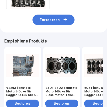
98180452-1 898180-4521
Fortsetzen
Empfohlene Produkte
V2203 benutzte
S4Q1 S4Q2 benutzte
6UZ1 benutzt
Motorblöcke für
Motorblöcke für
Motorblöcke f
Bagger KX155 KX163
Dieselmotor-Teile
Bagger EX460 -
1G633 - 0101D
des Bagger-E307D
8981415390 8
MD192299
- 5390 Diesel
Bestpreis
Bestpreis
Bestprei