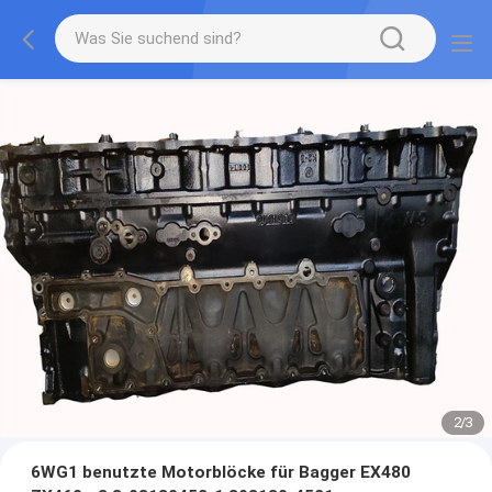
2
/
3
6WG1 benutzte Motorblöcke für Bagger EX480