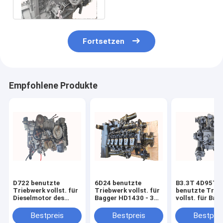
ZX800
Fortsetzen
Empfohlene Produkte
D722 benutzte
6D24 benutzte
B3.3T 4D95T
Triebwerk vollst. für
Triebwerk vollst. für
benutzte Trie
Dieselmotor des
Bagger HD1430 - 3
vollst. für Bag
Bagger-E17 E20
Dieselmotor SK480
PC120 - 5 JC
E27Z
HD2045
Bestpreis
Bestpreis
Bestprei