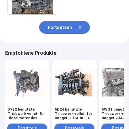
Pc 450-7
Fortsetzen
Empfohlene Produkte
D722 benutzte
6D24 benutzte
6WG1 benutzt
Triebwerk vollst. für
Triebwerk vollst. für
Triebwerk volls
Dieselmotor des
Bagger HD1430 - 3
Bagger ZX470 
Bagger-E17 E20
Dieselmotor SK480
Dieselmotor Z
E27Z
HD2045
ZX800
Bestpreis
Bestpreis
Bestprei