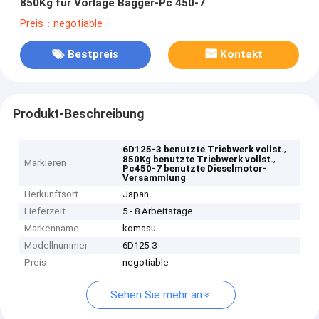
850Kg für Vorlage Bagger-Pc 450-7
Preis：negotiable
Bestpreis
Kontakt
Produkt-Beschreibung
,
6D125-3 benutzte Triebwerk vollst.
,
850Kg benutzte Triebwerk vollst.
Markieren
Pc450-7 benutzte Dieselmotor-
Versammlung
Herkunftsort
Japan
Lieferzeit
5 - 8 Arbeitstage
Markenname
komasu
Modellnummer
6D125-3
Preis
negotiable
Sehen Sie mehr an