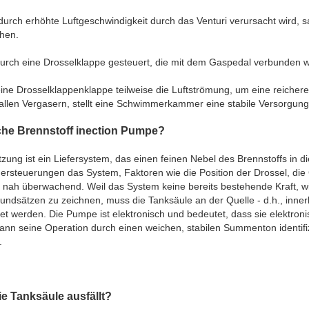
urch erhöhte Luftgeschwindigkeit durch das Venturi verursacht wird, s
chen.
durch eine Drosselklappe gesteuert, die mit dem Gaspedal verbunden 
eine Drosselklappenklappe teilweise die Luftströmung, um eine reicher
allen Vergasern, stellt eine Schwimmerkammer eine stabile Versorgung
sche Brennstoff inection Pumpe?
itzung ist ein Liefersystem, das einen feinen Nebel des Brennstoffs i
hnersteuerungen das System, Faktoren wie die Position der Drossel, 
s nah überwachend. Weil das System keine bereits bestehende Kraft,
undsätzen zu zeichnen, muss die Tanksäule an der Quelle - d.h., inner
chtet werden. Die Pumpe ist elektronisch und bedeutet, dass sie elektro
ann seine Operation durch einen weichen, stabilen Summenton identifiz
.
e Tanksäule ausfällt?