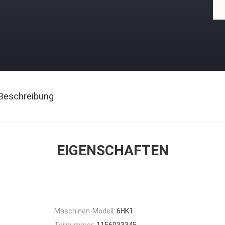
Beschreibung
EIGENSCHAFTEN
Maschinen-Modell:
6HK1
Teilnummer:
1156033345