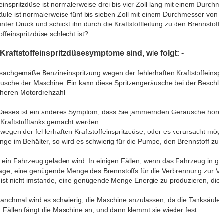
feinspritzdüse ist normalerweise drei bis vier Zoll lang mit einem Durc
äule ist normalerweise fünf bis sieben Zoll mit einem Durchmesser von vi
nter Druck und schickt ihn durch die Kraftstoffleitung zu den Brennstoff
ffeinspritzdüse schlecht ist?
 Kraftstoffeinspritzdüsesymptome sind, wie folgt: -
nsachgemäße Benzineinspritzung wegen der fehlerhaften Kraftstoffeinspr
äusche der Maschine. Ein kann diese Spritzengeräusche bei der Besc
öheren Motordrehzahl.
eses ist ein anderes Symptom, dass Sie jammernden Geräusche höre
Kraftstofftanks gemacht werden.
wegen der fehlerhaften Kraftstoffeinspritzdüse, oder es verursacht m
nge im Behälter, so wird es schwierig für die Pumpe, den Brennstoff z
ein Fahrzeug geladen wird: In einigen Fällen, wenn das Fahrzeug in g
Lage, eine genügende Menge des Brennstoffs für die Verbrennung zur V
e ist nicht imstande, eine genügende Menge Energie zu produzieren, di
nchmal wird es schwierig, die Maschine anzulassen, da die Tanksäule n
en Fällen fängt die Maschine an, und dann klemmt sie wieder fest.