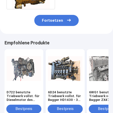
Bagger-E245B
Fortsetzen
Empfohlene Produkte
D722 benutzte
6D24 benutzte
6WG1 benutzt
Triebwerk vollst. für
Triebwerk vollst. für
Triebwerk volls
Dieselmotor des
Bagger HD1430 - 3
Bagger ZX470 
Bagger-E17 E20
Dieselmotor SK480
Dieselmotor Z
E27Z
HD2045
ZX800
Bestpreis
Bestpreis
Bestprei