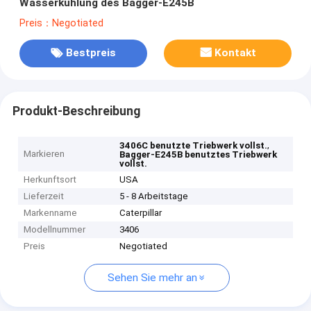
Wasserkühlung des Bagger-E245B
Preis：Negotiated
Bestpreis
Kontakt
Produkt-Beschreibung
,
3406C benutzte Triebwerk vollst.
Markieren
Bagger-E245B benutztes Triebwerk
vollst.
Herkunftsort
USA
Lieferzeit
5 - 8 Arbeitstage
Markenname
Caterpillar
Modellnummer
3406
Preis
Negotiated
Sehen Sie mehr an