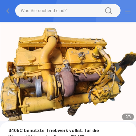
2
/
3
3406C benutzte Triebwerk vollst. für die