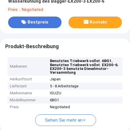
Wasserkühlung des Bagger-EX200-3 EX200-6
Preis：Negotiated
Bestpreis
Kontakt
Produkt-Beschreibung
,
Benutztes Triebwerk vollst. 6BG1
,
Benutztes Triebwerk vollst. EX200-6
Markieren
EX200-3 benutzte Dieselmotor-
Versammlung
Herkunftsort
Japan
Lieferzeit
5 - 8 Arbeitstage
Markenname
ISUZU
Modellnummer
6BG1
Preis
Negotiated
Sehen Sie mehr an