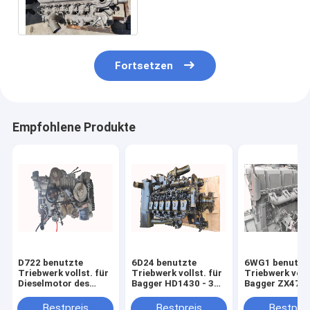
EX200-3 EX200-6
Fortsetzen
Empfohlene Produkte
D722 benutzte
6D24 benutzte
6WG1 benutzt
Triebwerk vollst. für
Triebwerk vollst. für
Triebwerk volls
Dieselmotor des
Bagger HD1430 - 3
Bagger ZX470 
Bagger-E17 E20
Dieselmotor SK480
Dieselmotor Z
E27Z
HD2045
ZX800
Bestpreis
Bestpreis
Bestprei