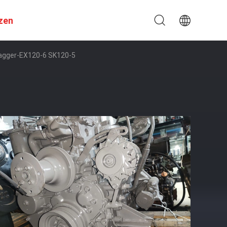
zen
agger-EX120-6 SK120-5