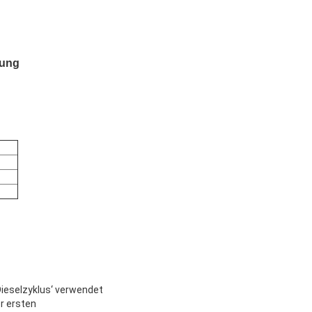
lung
Dieselzyklus‘ verwendet
r ersten