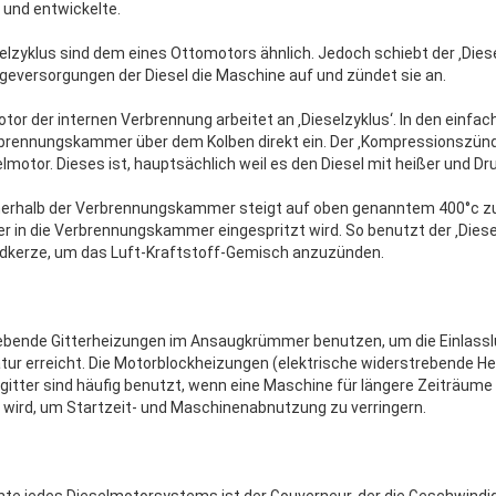
 und entwickelte.
elzyklus sind dem eines Ottomotors ähnlich. Jedoch schiebt der ‚Diese
ageversorgungen der Diesel die Maschine auf und zündet sie an.
or der internen Verbrennung arbeitet an ‚Dieselzyklus‘. In den einfa
 Verbrennungskammer über dem Kolben direkt ein. Der ‚Kompressionszün
motor. Dieses ist, hauptsächlich weil es den Diesel mit heißer und Dru
nnerhalb der Verbrennungskammer steigt auf oben genanntem 400°c zu
er in die Verbrennungskammer eingespritzt wird. So benutzt der ‚Diese
dkerze, um das Luft-Kraftstoff-Gemisch anzuzünden.
rebende Gitterheizungen im Ansaugkrümmer benutzen, um die Einlasslu
ur erreicht. Die Motorblockheizungen (elektrische widerstrebende H
gitter sind häufig benutzt, wenn eine Maschine für längere Zeiträume
wird, um Startzeit- und Maschinenabnutzung zu verringern.