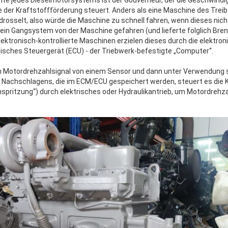
te jedes Dieselmotorsystems ist der Gouverneur, der die Geschwindi
 der Kraftstoffförderung steuert. Anders als eine Maschine des Treib
osselt, also würde die Maschine zu schnell fahren, wenn dieses nich
in Gangsystem von der Maschine gefahren (und lieferte folglich Brenn
ktronisch-kontrollierte Maschinen erzielen dieses durch die elektroni
isches Steuergerät (ECU) - der Triebwerk-befestigte „Computer“.
Motordrehzahlsignal von einem Sensor und dann unter Verwendung se
s Nachschlagens, die im ECM/ECU gespeichert werden, steuert es die
nspritzung“) durch elektrisches oder Hydraulikantrieb, um Motordrehz