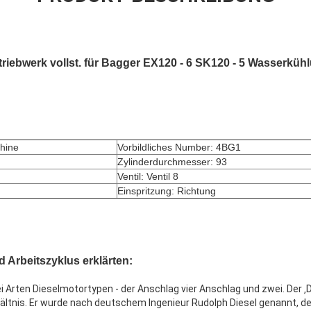
riebwerk vollst. für Bagger EX120 - 6 SK120 - 5 Wasserküh
hine
Vorbildliches Number: 4BG1
Zylinderdurchmesser: 93
Ventil: Ventil 8
Einspritzung: Richtung
 Arbeitszyklus erklärten:
i Arten Dieselmotortypen - der Anschlag vier Anschlag und zwei. Der ‚
tnis. Er wurde nach deutschem Ingenieur Rudolph Diesel genannt, de