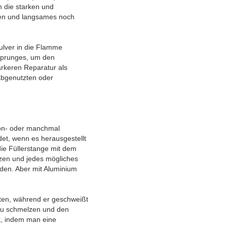
 die starken und
den und langsames noch
pulver in die Flamme
 Sprunges, um den
ärkeren Reparatur als
abgenutzten oder
on- oder manchmal
det, wenn es herausgestellt
ie Füllerstange mit dem
tzen und jedes mögliches
rden. Aber mit Aluminium
alten, während er geschweißt
 zu schmelzen und den
lt, indem man eine