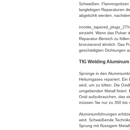
Schweißen. Flammspritzen S
langlebigen Reparaturen d
abgekühlt werden, nachdem 
irontite_tapered_plugs_2The
einzieht. Wenn das Pulver 
Reparatur-Bereich zu füllen
bronzierend ähnlich. Das P
geschädigten Dichtungen a
TIG Welding Aluminum
Sprünge in den Aluminiumk
Heliumgases repariert. Ein 
wird, um zu lüften. Die Ox
umgebenden Metall fixiert.
Oxid aufzubrauchen, das si
müssen Sie nur zu 350 bis 
Aluminiumführungen erhitzen
wird. Schweißende Technike
Sprung mit flüssigem Metall