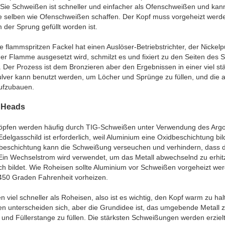
ie Schweißen ist schneller und einfacher als Ofenschweißen und kann
ie selben wie Ofenschweißen schaffen. Der Kopf muss vorgeheizt wer
der Sprung gefüllt worden ist.
 flammspritzen Fackel hat einen Auslöser-Betriebstrichter, der Nickel
der Flamme ausgesetzt wird, schmilzt es und fixiert zu den Seiten des
. Der Prozess ist dem Bronzieren aber den Ergebnissen in einer viel st
ulver kann benutzt werden, um Löcher und Sprünge zu füllen, und die 
ufzubauen.
 Heads
öpfen werden häufig durch TIG-Schweißen unter Verwendung des Arg
Edelgasschild ist erforderlich, weil Aluminium eine Oxidbeschichtung bil
idbeschichtung kann die Schweißung verseuchen und verhindern, dass d
 Ein Wechselstrom wird verwendet, um das Metall abwechselnd zu erhi
ch bildet. Wie Roheisen sollte Aluminium vor Schweißen vorgeheizt we
450 Graden Fahrenheit vorheizen.
 viel schneller als Roheisen, also ist es wichtig, den Kopf warm zu h
n unterscheiden sich, aber die Grundidee ist, das umgebende Metall
 und Füllerstange zu füllen. Die stärksten Schweißungen werden erzie