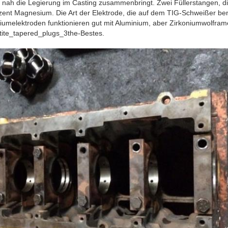
 nah die Legierung im Casting zusammenbringt. Zwei Füllerstangen, die
ent Magnesium. Die Art der Elektrode, die auf dem TIG-Schweißer ben
iumelektroden funktionieren gut mit Aluminium, aber Zirkoniumwolfram
ontite_tapered_plugs_3the-Bestes.