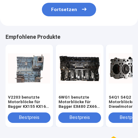
Fortsetzen
Empfohlene Produkte
V2203 benutzte
6WG1 benutzte
S4Q1 S4Q2 be
Motorblöcke für
Motorblöcke für
Motorblöcke f
Bagger KX155 KX163
Bagger EX480 ZX460
Dieselmotor-Te
1G633 - 0101D
- 3 8-98180452-1
des Bagger-E
898180-4521
MD192299
Bestpreis
Bestpreis
Bestprei