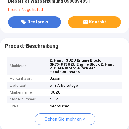
Diesel For Wasserkühlung 8980894851
Preis：Negotiated
Bestpreis
Kontakt
Produkt-Beschreibung
,
2. Hand ISUZU Engine Block
,
SK75-8 ISUZU Engine Block 2. Hand
Markieren
2. Dieselmotor-Block der
Hand8980894851
Herkunftsort
Japan
Lieferzeit
5 - 8 Arbeitstage
Markenname
ISUZU
Modellnummer
4LE2
Preis
Negotiated
Sehen Sie mehr an