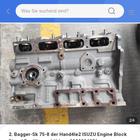
2
/
4
2. Bagger-Sk 75-8 der Hand4le2 ISUZU Engine Block