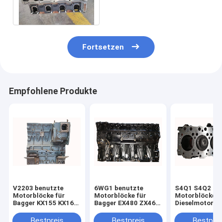
Wasserkühlung
8980894851
Fortsetzen
Empfohlene Produkte
V2203 benutzte
6WG1 benutzte
S4Q1 S4Q2 be
Motorblöcke für
Motorblöcke für
Motorblöcke f
Bagger KX155 KX163
Bagger EX480 ZX460
Dieselmotor-Te
1G633 - 0101D
- 3 8-98180452-1
des Bagger-E
898180-4521
MD192299
Bestpreis
Bestpreis
Bestprei