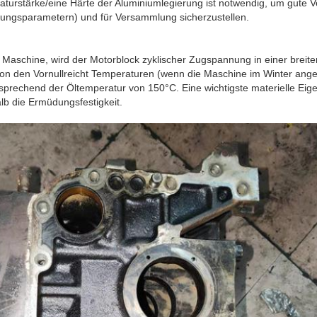
urstärke/eine Härte der Aluminiumlegierung ist notwendig, um gute Ve
ungsparametern) und für Versammlung sicherzustellen.
Maschine, wird der Motorblock zyklischer Zugspannung in einer breit
von den Vornullreicht Temperaturen (wenn die Maschine im Winter angel
prechend der Öltemperatur von 150°C. Eine wichtigste materielle Eige
lb die Ermüdungsfestigkeit.