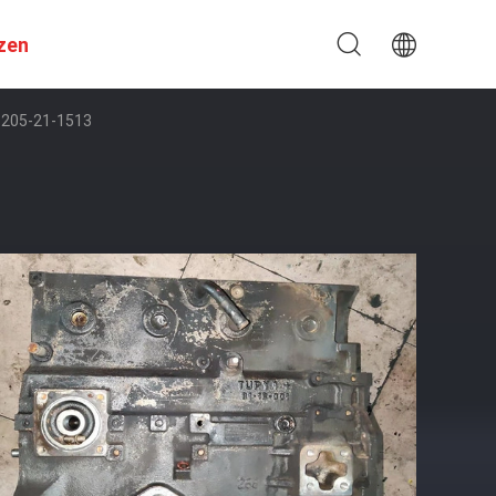
zen
6205-21-1513