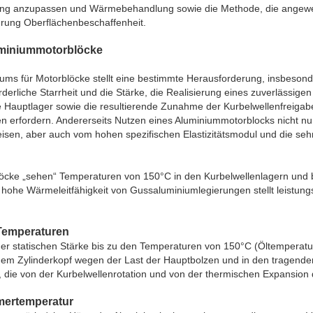
g anzupassen und Wärmebehandlung sowie die Methode, die angewe
ohrung Oberflächenbeschaffenheit.
uminiummotorblöcke
ms für Motorblöcke stellt eine bestimmte Herausforderung, insbesond
rderliche Starrheit und die Stärke, die Realisierung eines zuverlässi
ie Hauptlager sowie die resultierende Zunahme der Kurbelwellenfreiga
n erfordern. Andererseits Nutzen eines Aluminiummotorblocks nicht nu
isen, aber auch vom hohen spezifischen Elastizitätsmodul und die sehr
cke „sehen“ Temperaturen von 150°C in den Kurbelwellenlagern und b
 hohe Wärmeleitfähigkeit von Gussaluminiumlegierungen stellt leistun
 Temperaturen
er statischen Stärke bis zu den Temperaturen von 150°C (Öltemperatur
m Zylinderkopf wegen der Last der Hauptbolzen und in den tragenden
, die von der Kurbelwellenrotation und von der thermischen Expansio
mmertemperatur