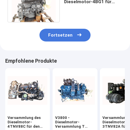
Dieselmotor-4BG1 für
Bagger EX120 - 5 EX120 - 6
4 Zylinder 72.7kw
Fortsetzen
Empfohlene Produkte
Versammlung des
V3800 -
Versammlung 
Dieselmotor-
Dieselmotor-
Dieselmotor-
4TNV88C für den
Versammlung T
3TNV82A für 