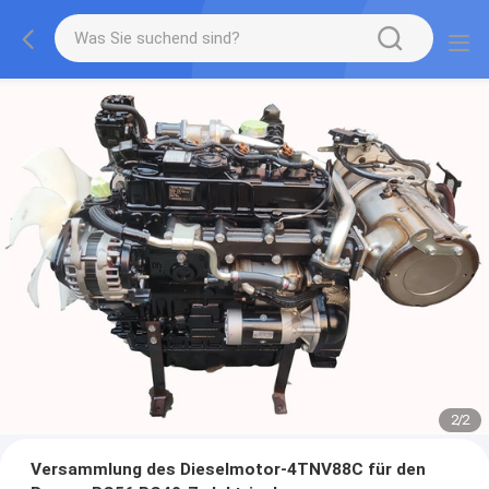
2
/
2
Versammlung des Dieselmotor-4TNV88C für den