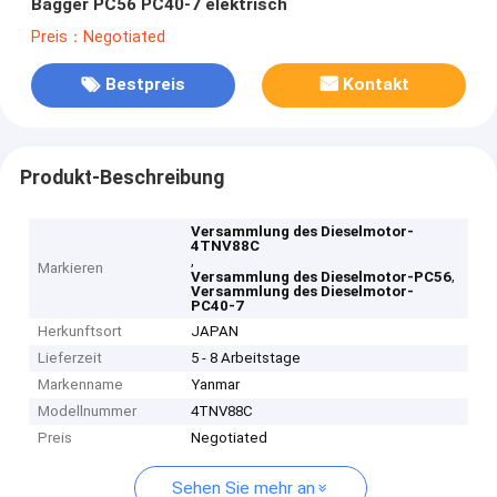
Bagger PC56 PC40-7 elektrisch
Preis：Negotiated
Bestpreis
Kontakt
Produkt-Beschreibung
Versammlung des Dieselmotor-
4TNV88C
,
Markieren
,
Versammlung des Dieselmotor-PC56
Versammlung des Dieselmotor-
PC40-7
Herkunftsort
JAPAN
Lieferzeit
5 - 8 Arbeitstage
Markenname
Yanmar
Modellnummer
4TNV88C
Preis
Negotiated
Sehen Sie mehr an