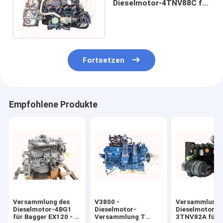
Dieselmotor-4TNV88C für
den Bagger PC56 PC40-7
elektrisch
Fortsetzen
Empfohlene Produkte
Versammlung des
V3800 -
Versammlung 
Dieselmotor-4BG1
Dieselmotor-
Dieselmotor-
für Bagger EX120 - 5
Versammlung T
3TNV82A für 