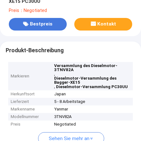
XE15 PC30UU
Preis：Negotiated
Bestpreis
Kontakt
Produkt-Beschreibung
Versammlung des Dieselmotor-
3TNV82A
,
Markieren
Dieselmotor-Versammlung des
Bagger-XE15
,
Dieselmotor-Versammlung PC30UU
Herkunftsort
Japan
Lieferzeit
5 - 8 Arbeitstage
Markenname
Yanmar
Modellnummer
3TNV82A
Preis
Negotiated
Sehen Sie mehr an