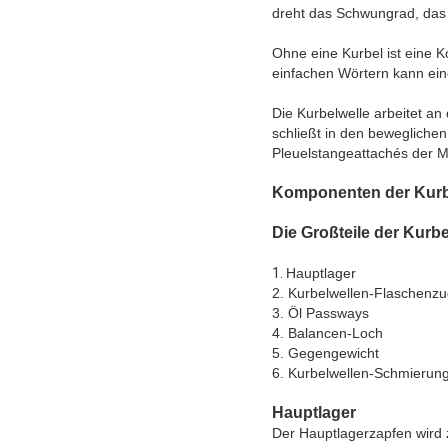
dreht das Schwungrad, das
Ohne eine Kurbel ist eine K
einfachen Wörtern kann ei
Die Kurbelwelle arbeitet a
schließt in den bewegliche
Pleuelstangeattachés der M
Komponenten der Kurb
Die Großteile der Kurb
1.
Hauptlager
2. Kurbelwellen-Flaschenz
3. Öl Passways
4. Balancen-Loch
5. Gegengewicht
6. Kurbelwellen-Schmierun
Hauptlager
Der Hauptlagerzapfen wird z