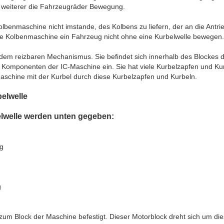
 weiterer die Fahrzeugräder Bewegung.
olbenmaschine nicht imstande, des Kolbens zu liefern, der an die Antr
ne Kolbenmaschine ein Fahrzeug nicht ohne eine Kurbelwelle bewegen.
n dem reizbaren Mechanismus. Sie befindet sich innerhalb des Blockes 
n Komponenten der IC-Maschine ein. Sie hat viele Kurbelzapfen und Kur
aschine mit der Kurbel durch diese Kurbelzapfen und Kurbeln.
elwelle
elwelle werden unten gegeben:
ug
g
um Block der Maschine befestigt. Dieser Motorblock dreht sich um diese