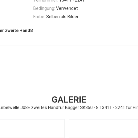
Bedingung:
Verwendet
Farbe:
Selben als Bilder
der zweite Hand8
GALERIE
urbelwelle J08E zweites Handfür Bagger SK350 - 8 13411 - 2241 für Hi