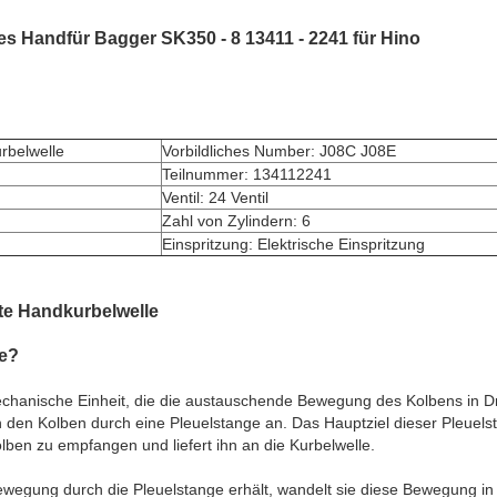
es Handfür Bagger SK350 - 8 13411 - 2241 für Hino
rbelwelle
Vorbildliches Number: J08C J08E
Teilnummer: 134112241
Ventil: 24 Ventil
Zahl von Zylindern: 6
Einspritzung: Elektrische Einspritzung
te Handkurbelwelle
le?
 mechanische Einheit, die die austauschende Bewegung des Kolbens in
n den Kolben durch eine Pleuelstange an. Das Hauptziel dieser Pleuelst
en zu empfangen und liefert ihn an die Kurbelwelle.
ewegung durch die Pleuelstange erhält, wandelt sie diese Bewegung 