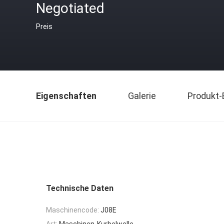
Negotiated
Preis
Eigenschaften
Galerie
Produkt-
Technische Daten
Maschinencode:
J08E
Art:
Maschinen-Kurbelwelle