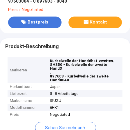
97603004 - 0 897603 - 0040
Preis：Negotiated
Bestpreis
Kontakt
Produkt-Beschreibung
,
Kurbelwelle der Hand6hk1 zweites
SH350 - Kurbelwelle der zweite
Hand3
Markieren
,
897603 - Kurbelwelle der zweite
Hand0040
Herkunftsort
Japan
Lieferzeit
5 - 8 Arbeitstage
Markenname
ISUZU
Modellnummer
6HK1
Preis
Negotiated
Sehen Sie mehr an