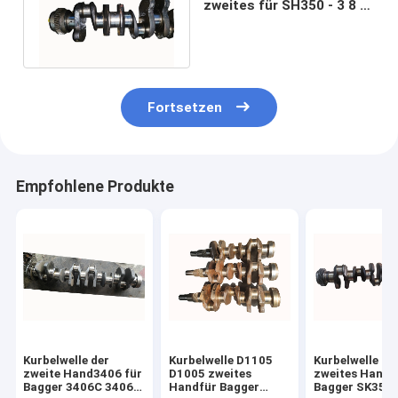
zweites für SH350 - 3 8 -
97603004 - 0 897603 -
0040
Fortsetzen
Empfohlene Produkte
Kurbelwelle der
Kurbelwelle D1105
Kurbelwelle J0
zweite Hand3406 für
D1005 zweites
zweites Handf
Bagger 3406C 3406E
Handfür Bagger
Bagger SK350 