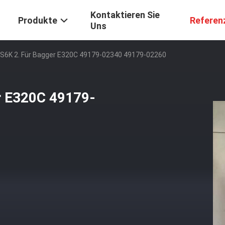
Kontaktieren Sie
Produkte
Referen
Uns
 S6K 2. Für Bagger E320C 49179-02340 49179-02260
r E320C 49179-