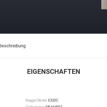
Beschreibung
EIGENSCHAFTEN
Bagger Model:
E320C
Teilnummer:
ME444897