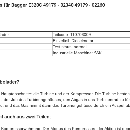
s für Bagger E320C 49179 - 02340 49179 - 02260
lader
Teilcode: 110706009
Einzelteil: Dieselmotor
n
Test staus: normal
Industrielle Maschine: S6K
rbolader?
i Hauptabschnitte: die Turbine und der Kompressor. Die Turbine beste
t der Job des Turbinengehäuses, den Abgas in das Turbinenrad zu fü
ad, und das Gas nimmt dann das Turbinengehäuse durch ein Auspuffab
 auch aus zwei Teilen:
 Kompressorwohnung. Der Modus des Kompressors der Aktion ist geg