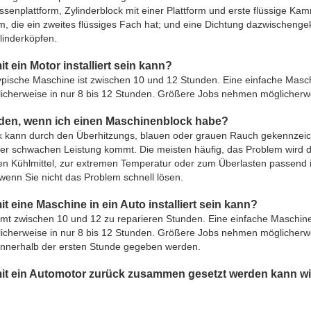
ssenplattform, Zylinderblock mit einer Plattform und erste flüssige Ka
orm, die ein zweites flüssiges Fach hat; und eine Dichtung dazwische
linderköpfen.
t ein Motor installiert sein kann?
 typische Maschine ist zwischen 10 und 12 Stunden. Eine einfache Masc
glicherweise in nur 8 bis 12 Stunden. Größere Jobs nehmen möglicherw
nden, wenn ich einen Maschinenblock habe?
k kann durch den Überhitzungs, blauen oder grauen Rauch gekennzeic
er schwachen Leistung kommt. Die meisten häufig, das Problem wird 
en Kühlmittel, zur extremen Temperatur oder zum Überlasten passend ist
wenn Sie nicht das Problem schnell lösen.
t eine Maschine in ein Auto installiert sein kann?
mt zwischen 10 und 12 zu reparieren Stunden. Eine einfache Maschin
glicherweise in nur 8 bis 12 Stunden. Größere Jobs nehmen möglicherw
e innerhalb der ersten Stunde gegeben werden.
mit ein Automotor zurück zusammen gesetzt werden kann w