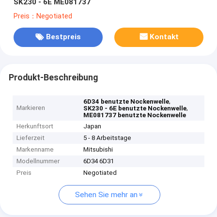
SK230 - 6E ME081737
Preis：Negotiated
Bestpreis
Kontakt
Produkt-Beschreibung
,
6D34 benutzte Nockenwelle
Markieren
,
SK230 - 6E benutzte Nockenwelle
ME081737 benutzte Nockenwelle
Herkunftsort
Japan
Lieferzeit
5 - 8 Arbeitstage
Markenname
Mitsubishi
Modellnummer
6D34 6D31
Preis
Negotiated
Sehen Sie mehr an