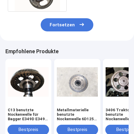
ME081737
Fortsetzen
Empfohlene Produkte
C13 benutzte
Metallmaterielle
3406 Traktor
Nockenwelle für
benutzte
benutzte
Bagger E349D E349F
Nockenwelle 6D125
Nockenwelle f
224 - 1275 elektrisch
6150-41-1120 für
Bagger E245B
Bagger PC400-5 PC
7W3796 1007
Bestpreis
Bestpreis
Bestprei
450-7-8